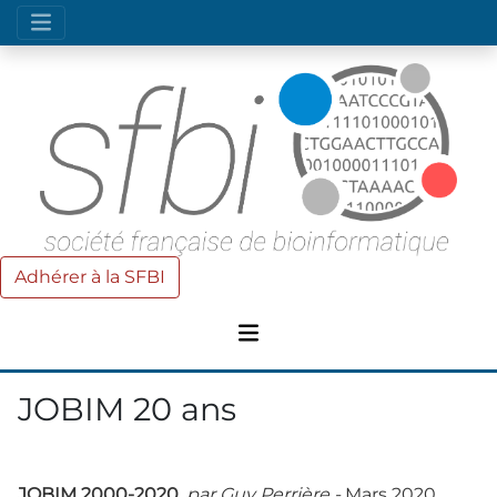
Adhérer à la SFBI
JOBIM 20 ans
JOBIM 2000-2020,
par
Guy Perrière -
Mars 2020