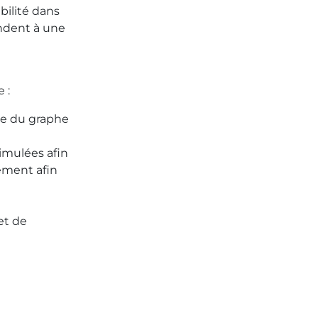
abilité dans
ondent à une
 :
gie du graphe
imulées afin
lement afin
et de