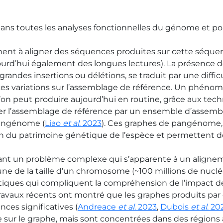
dans toutes les analyses fonctionnelles du génome et po
ment à aligner des séquences produites sur cette séque
jourd’hui également des longues lectures). La présence d
randes insertions ou délétions, se traduit par une diffic
ces variations sur l’assemblage de référence. Un phéno
’on peut produire aujourd’hui en routine, grâce aux tec
er l’assemblage de référence par un ensemble d’assemb
pangénome (
Liao
et al
. 2023
). Ces graphes de pangénome,
on du patrimoine génétique de l’espèce et permettent de
dant un problème complexe qui s’apparente à un aligne
e de la taille d’un chromosome (~100 millions de nucléo
tiques qui compliquent la compréhension de l’impact de
ravaux récents ont montré que les graphes produits par
ces significatives (
Andreace
et al
. 2023
,
Dubois
et al
. 20
e sur le graphe, mais sont concentrées dans des régions