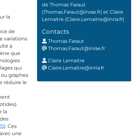
de Thomas Faraut
(Thomas.Faraut@inrae.fr) et Claire
ur la
Lemaitre (Claire.Lemaitre@inria.fr)
Contacts
nce de
e variations
Thomas Faraut
ulté à
Th
omas.Faraut@inrae.fr
mène que
hnologies
Claire Lemaitre
lages qui
Cl
aire.Lemaitre@inria.fr
 ou graphes
 réduire le
ment
tides).
 la
 des
25
). Ces
 avec une