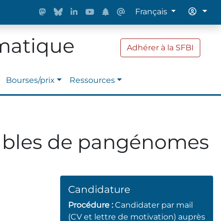
Français
rmatique
Adhérer à la SFBI
Bourses/prix
Ressources
riables de pangénomes
Candidature
Procédure :
Candidater par mail
(CV et lettre de motivation) auprès