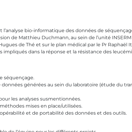
n et l’analyse bio-informatique des données de séquençag
vision de Matthieu Duchmann, au sein de l’unité INSER
 Hugues de Thé et sur le plan médical par le Pr Raphaël I
impliqués dans la réponse et la résistance des leucémi
 de séquençage.
 de données générées au sein du laboratoire (étude du tr
s pour les analyses susmentionnées.
s méthodes mises en place/utilisées.
eropérabilité et de portabilité des données et des outils.
le de l’équipe pour les différents projets.