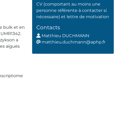
CV (comportant au moins une
personne référente à contacter si
nécessaire) et lettre de motivation
Contacts
e bulk et en
M UMR1342.
Matthieu DUCHMANN
tzykson a
ma
tthieu.duchmann@aphp.fr
es aiguës
anscriptome