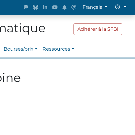
Français
rmatique
Adhérer à la SFBI
Bourses/prix
Ressources
pine